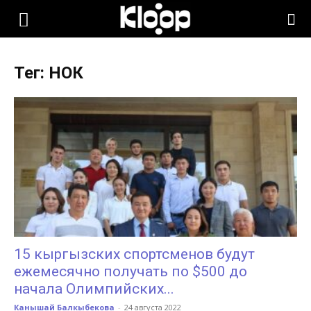
KLOOP.KG
Тег: НОК
—
Новости
Кыргызстана
15 кыргызских спортсменов будут
ежемесячно получать по $500 до
начала Олимпийских...
Канышай Балкыбекова
-
24 августа 2022