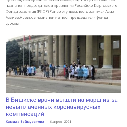
назначен председателем правления Российско-Кыргызского
Фонда развития (РКФР).Ранее эту должность занимал Азиз
Аалиев.Новиков назначен на пост председателя фонда
сроком...
В Бишкеке врачи вышли на марш из-за
невыплаченных коронавирусных
компенсаций
Камила Баймуратова
-
16 апреля 2021