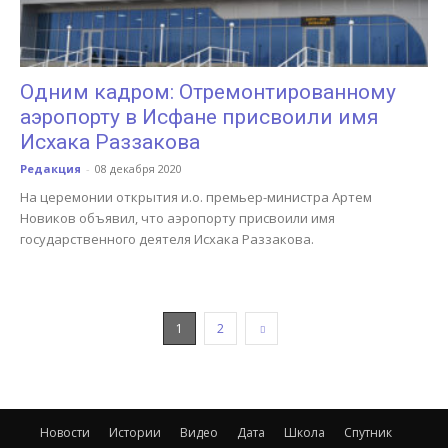
Одним кадром: Отремонтированному
аэропорту в Исфане присвоили имя
Исхака Раззакова
Редакция
-
08 декабря 2020
На церемонии открытия и.о. премьер-министра Артем
Новиков объявил, что аэропорту присвоили имя
государственного деятеля Исхака Раззакова.
1
2
Новости
Истории
Видео
Дата
Школа
Спутник