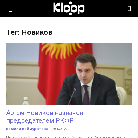
KLOOP.KG
Тег: Новиков
—
Новости
Кыргызстана
Артем Новиков назначен
председателем РКФР
Камила Баймуратова
-
20 мая 2021
Пресс-служба правительства сообщила, что Артем Новиков