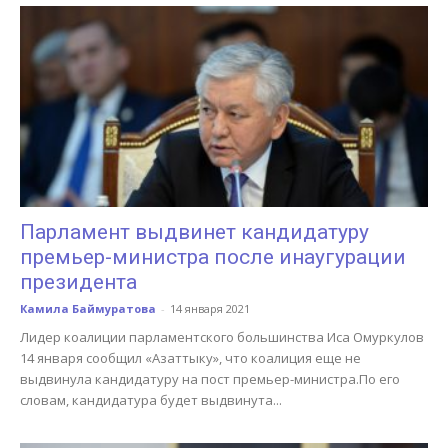
Парламент выдвинет кандидатуру
премьер-министра после инаугурации
президента
Камила Баймуратова
-
14 января 2021
Лидер коалиции парламентского большинства Иса Омуркулов
14 января сообщил «Азаттыку», что коалиция еще не
выдвинула кандидатуру на пост премьер-министра.По его
словам, кандидатура будет выдвинута...