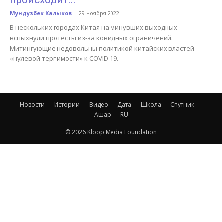
происходит...
Мундузбек Калыков
-
29 ноября 2022
В нескольких городах Китая на минувших выходных
вспыхнули протесты из-за ковидных ограничений.
Митингующие недовольны политикой китайских властей
«нулевой терпимости» к COVID-19.
Новости
Истории
Видео
Дата
Школа
Спутник
Ашар
RU
© 2026 Kloop Media Foundation