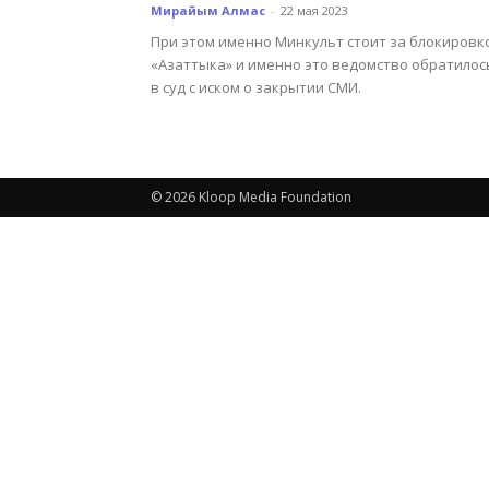
Мирайым Алмас
-
22 мая 2023
При этом именно Минкульт стоит за блокировк
«Азаттыка» и именно это ведомство обратилос
в суд с иском о закрытии СМИ.
© 2026 Kloop Media Foundation