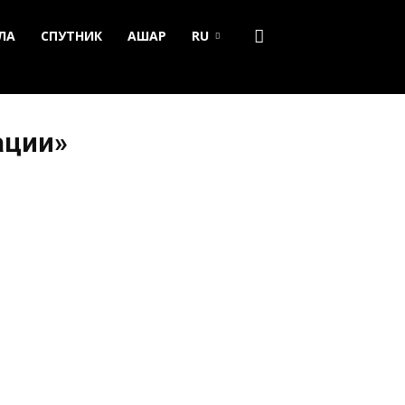
ЛА
СПУТНИК
АШАР
RU
ации»