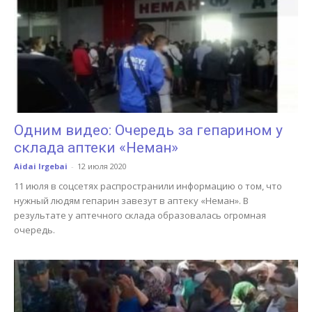
Одним видео: Очередь за гепарином у
склада аптеки «Неман»
Aidai Irgebai
-
12 июля 2020
11 июля в соцсетях распространили информацию о том, что
нужный людям гепарин завезут в аптеку «Неман». В
результате у аптечного склада образовалась огромная
очередь.