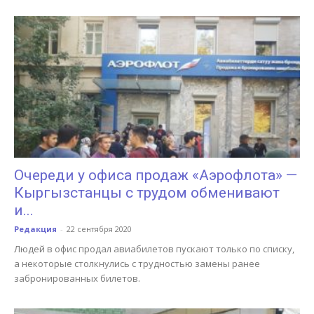
Очереди у офиса продаж «Аэрофлота» —
Кыргызстанцы с трудом обменивают
и...
Редакция
-
22 сентября 2020
Людей в офис продал авиабилетов пускают только по списку,
а некоторые столкнулись с трудностью замены ранее
забронированных билетов.