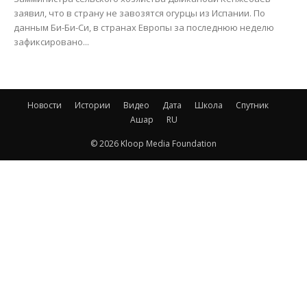
заявил, что в страну не завозятся огурцы из Испании. По
данным Би-Би-Си, в странах Европы за последнюю неделю
зафиксировано...
Новости
Истории
Видео
Дата
Школа
Спутник
Ашар
RU
© 2026 Kloop Media Foundation