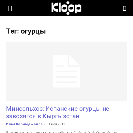
KLOOP.KG
Тег: огурцы
—
Новости
Кыргызстана
Минсельхоз: Испанские огурцы не
завозятся в Кыргызстан
Илья Каримджанов
-
31 мая 2011
Замминистра сельского хозяйства Дыйканбай Кенжебаев