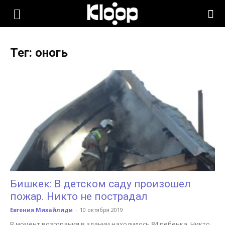
KLOOP.KG
Тег: оногь
—
Новости
Кыргызстана
Бишкек: В детском саду произошел
пожар. Никто не пострадал
Евгения Михайлиди
-
10 октября 2019
В момент возгорания в здании находилось 84 ребенка. Никто