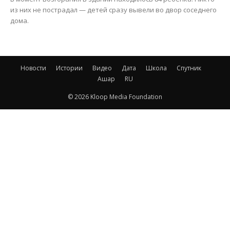
из них не пострадал — детей сразу вывели во двор соседнего
дома.
Новости
Истории
Видео
Дата
Школа
Спутник
Ашар
RU
© 2026 Kloop Media Foundation