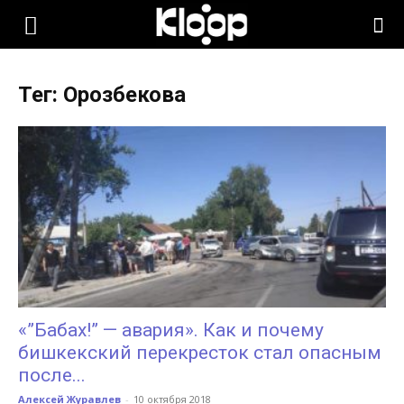
KLOOP.KG
Тег: Орозбекова
—
Новости
Кыргызстана
«”Бабах!” — авария». Как и почему
бишкекский перекресток стал опасным
после...
Алексей Журавлев
-
10 октября 2018