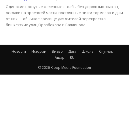
Одинокие погнутые железные столбы без дорожных знаков,
осколки на проезжей части, постоянные визги тормозов и дым
от них — обычное зрелище для жителей перекрестка
бишкекских улиц Орозбекова и Баялинова.
Новости
Истории
Видео
Дата
Школа
Спутник
Ашар
RU
© 2026 Kloop Media Foundation