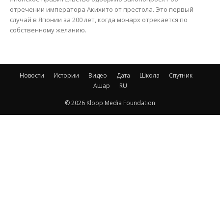
отречении императора Акихито от престола. Это первый
случай в Японии за 200 лет, когда монарх отрекается по
собственному желанию.
Новости
Истории
Видео
Дата
Школа
Спутник
Ашар
RU
© 2026 Kloop Media Foundation