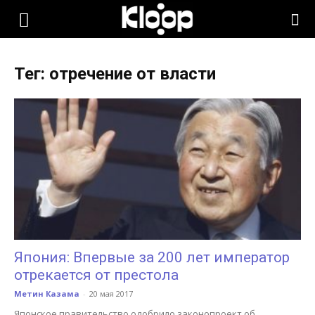
KLOOP.KG
Тег: отречение от власти
—
Новости
Кыргызстана
Япония: Впервые за 200 лет император
отрекается от престола
Метин Казама
-
20 мая 2017
Японское правительство одобрило законопроект об