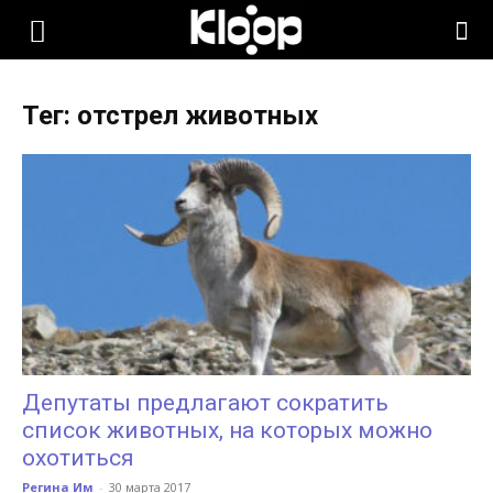
KLOOP.KG
Тег: отстрел животных
—
Новости
Кыргызстана
Депутаты предлагают сократить
список животных, на которых можно
охотиться
Регина Им
-
30 марта 2017