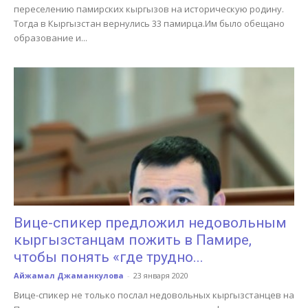
переселению памирских кыргызов на историческую родину.
Тогда в Кыргызстан вернулись 33 памирца.Им было обещано
образование и...
Вице-спикер предложил недовольным
кыргызстанцам пожить в Памире,
чтобы понять «где трудно...
Айжамал Джаманкулова
-
23 января 2020
Вице-спикер не только послал недовольных кыргызстанцев на