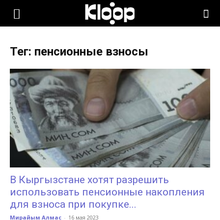
KLOOP.KG
Тег: пенсионные взносы
—
Новости
Кыргызстана
В Кыргызстане хотят разрешить
использовать пенсионные накопления
для взноса при покупке...
Мирайым Алмас
-
16 мая 2023