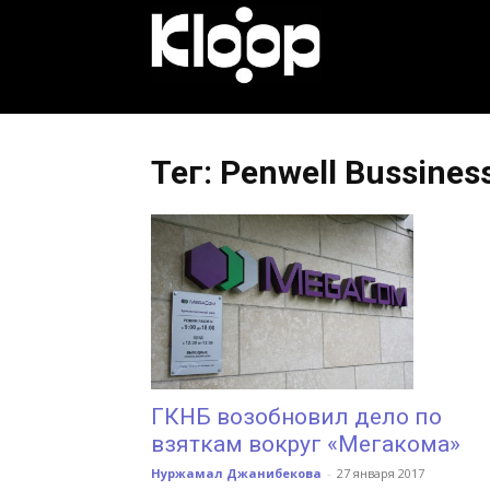
KLOOP.KG
—
Тег: Penwell Bussines
Новости
Кыргызстана
ГКНБ возобновил дело по
взяткам вокруг «Мегакома»
Нуржамал Джанибекова
-
27 января 2017