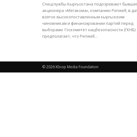
Спецслужбы Кыргызстана подозревают бывше
акционера «Мегакома», компанию Penwell, в да
взяток высокопоставленным кыргызским
чиновникам и финансировании партий перед
выборами. Госкомитет нацбезопасности (ГКНБ)
предполагает, что Penwell...
© 2026 Kloop Media Foundation