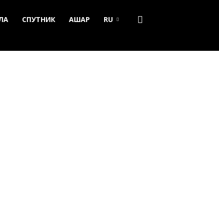
ЛА
СПУТНИК
АШАР
RU