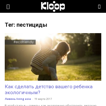
KLOOP.KG
Тег: пестициды
—
Новости
Кыргызстана
Как сделать детство вашего ребенка
экологичным?
Ливень living asia
-
19 марта 2017
В этой статье – советы, как экологично обустроить детскую