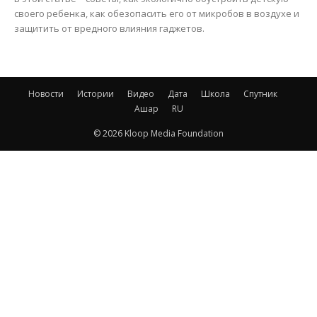
своего ребенка, как обезопасить его от микробов в воздухе и
защитить от вредного влияния гаджетов.
Новости
Истории
Видео
Дата
Школа
Спутник
Ашар
RU
© 2026 Kloop Media Foundation