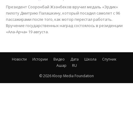
Президент Сооронбай Жээнбеков вручил медаль «Эрдик»
пилоту Дмитрию Палашкину, который посадил самолет с 96
пассажирами после того, как мотор перестал работать.
Вручение государственных наград состоялось в резиденции
«Ала-Арча» 19 августа.
Новости
Истории
Видео
Дата
Школа
Спутник
Ашар
RU
© 2026 Kloop Media Foundation