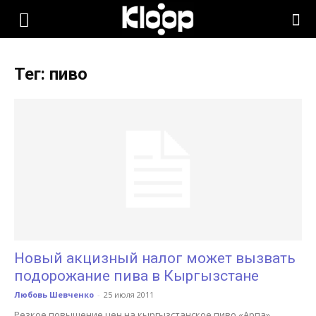
KLOOP.KG
Тег: пиво
—
Новости
Кыргызстана
Новый акцизный налог может вызвать
подорожание пива в Кыргызстане
Любовь Шевченко
-
25 июля 2011
Резкое повышение цен на кыргызстанское пиво «Арпа»