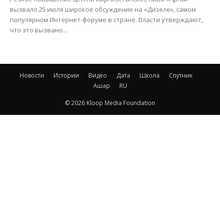
вызвало 25 июля широкое обсуждение на «Дизеле», самом
популярном Интернет-форуме в стране. Власти утверждают,
что это вызвано...
Новости
Истории
Видео
Дата
Школа
Спутник
Ашар
RU
© 2026 Kloop Media Foundation