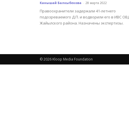
Канышай Балкыбекова
-
28 марта 2022
Правоохранители задержали 41-летнего
подозреваемого Д.П. и водворили его в ИВС ОВ
Жайылского района. Назначены экспертизы.
© 2026 Kloop Media Foundation