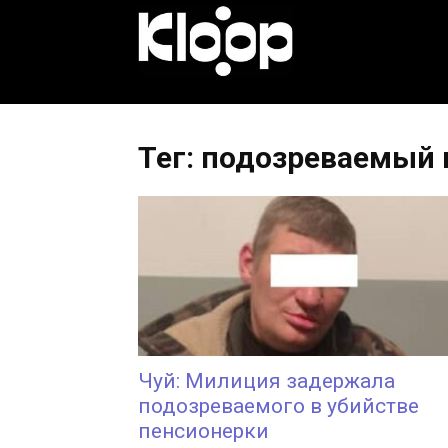
KLOOP.KG
—
Тег: подозреваемый 
Новости
Кыргызстана
Чуй: Милиция задержала
подозреваемого в убийстве
пенсионерки