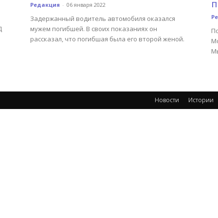
п
Редакция
-
06 января 2022
Р
Задержанный водитель автомобиля оказался
Д
мужем погибшей. В своих показаниях он
П
рассказал, что погибшая была его второй женой.
Мо
М
Новости
Истории