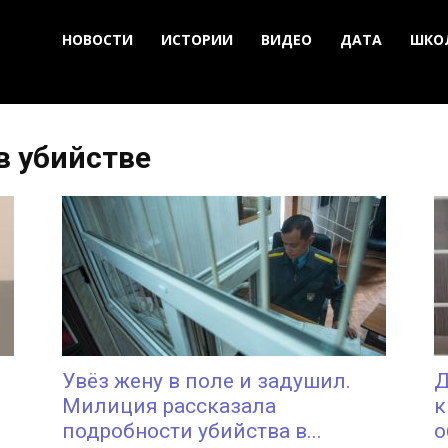
НОВОСТИ
ИСТОРИИ
ВИДЕО
ДАТА
ШКО
в убийстве
Увёз жену в поле и задушил.
Д
Милиция рассказала
к
подробности убийства в...
о