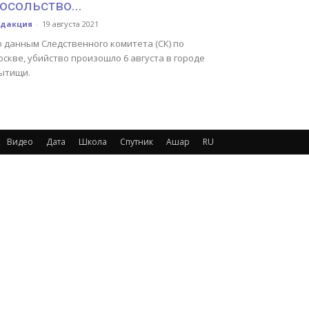
осольство...
едакция
-
19 августа 2021
о данным Следственного комитета (СК) по
скве, убийство произошло 6 августа в городе
ытищи.
Видео
Дата
Школа
Спутник
Ашар
RU