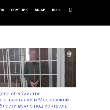
ЛА
СПУТНИК
АШАР
RU
ело об убийстве
ыргызстанки в Московской
бласти взяло под контроль