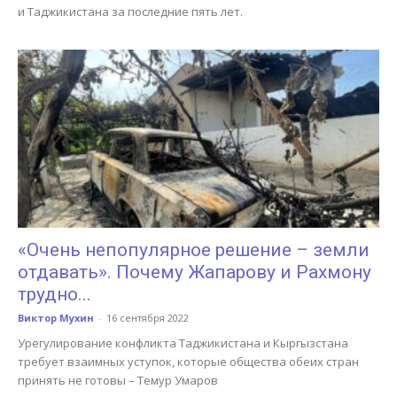
и Таджикистана за последние пять лет.
«Очень непопулярное решение – земли
отдавать». Почему Жапарову и Рахмону
трудно...
Виктор Мухин
-
16 сентября 2022
Урегулирование конфликта Таджикистана и Кыргызстана
требует взаимных уступок, которые общества обеих стран
принять не готовы – Темур Умаров