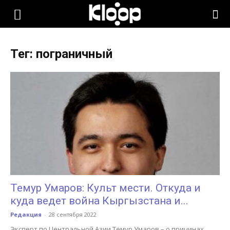
KLOOP.KG
Тег: пограничный
—
Новости
Кыргызстана
Темур Умаров: Культ мести. Откуда и
куда ведет война Кыргызстана и...
Редакция
-
28 сентября 2022
Эксперт по Центральной Азии Темур Умаров – о причинах