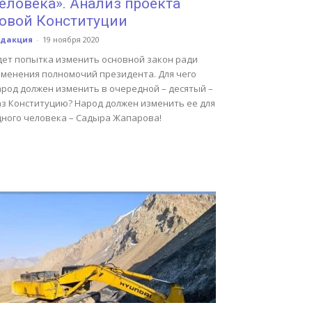
еловека». Анализ проекта
овой Конституции
едакция
-
19 ноября 2020
дет попытка изменить основной закон ради
зменения полномочий президента. Для чего
арод должен изменить в очередной – десятый –
аз Конституцию? Народ должен изменить ее для
дного человека – Садыра Жапарова!