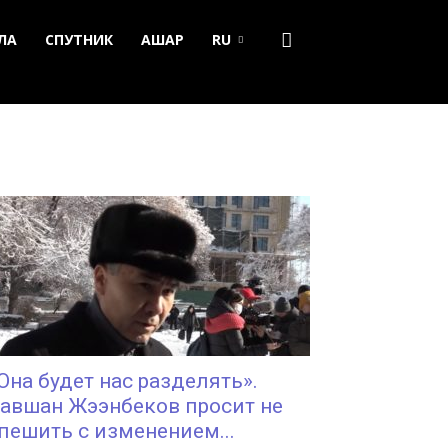
ЛА
СПУТНИК
АШАР
RU
Она будет нас разделять».
авшан Жээнбеков просит не
пешить с изменением...