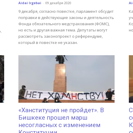
Aidai Irgebai
-
09 декабря 2020
Ai
9 декабря, согласно повестке, парламент обсудит
К
поправки в действующие законы и деятельность
у
Фонда обязательного медстрахования (ФОМС),
Ко
но есть и другая важная тема. Депутаты могут
н
.
рассмотреть законопроект о референдуме,
который в повестке не указан.
«Ханституция не пройдет». В
C
Бишкеке прошел марш
с
несогласных с изменением
К
Конституции
с