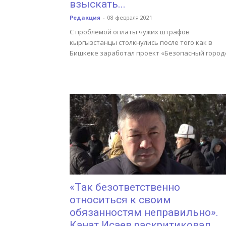
взыскать...
Редакция
-
08 февраля 2021
С проблемой оплаты чужих штрафов
кыргызстанцы столкнулись после того как в
Бишкеке заработал проект «Безопасный город»
«Так безответственно
относиться к своим
обязанностям неправильно».
Канат Исаев раскритиковал