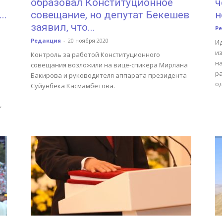
образовал Конституционное
ч
..
совещание, но депутат Бекешев
н
заявил, что...
Р
Редакция
-
20 ноября 2020
И
и
Контроль за работой Конституционного
н
совещания возложили на вице-спикера Мирлана
р
Бакирова и руководителя аппарата президента
о
Суйунбека Касмамбетова.
,