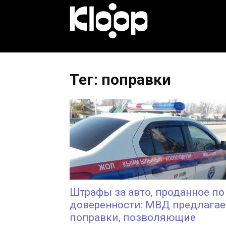
KLOOP.KG
—
Тег: поправки
Новости
Кыргызстана
Штрафы за авто, проданное по
доверенности: МВД предлагае
поправки, позволяющие