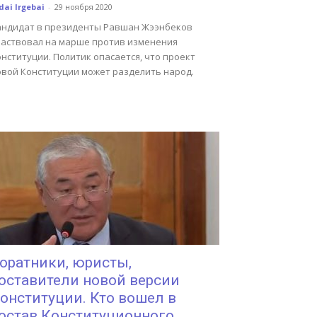
dai Irgebai
-
29 ноября 2020
андидат в президенты Равшан Жээнбеков
частвовал на марше против изменения
нституции. Политик опасается, что проект
овой Конституции может разделить народ.
оратники, юристы,
оставители новой версии
онституции. Кто вошел в
остав Конституционного...