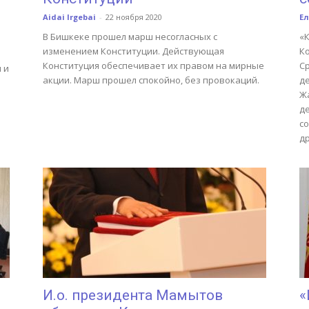
Aidai Irgebai
-
22 ноября 2020
Ел
В Бишкеке прошел марш несогласных с
«
изменением Конституции. Действующая
Ко
Конституция обеспечивает их правом на мирные
С
 и
акции. Марш прошел спокойно, без провокаций.
д
Ж
д
с
д
И.о. президента Мамытов
«