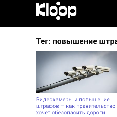
KLOOP.KG
—
Тег: повышение штр
Новости
Кыргызстана
Видеокамеры и повышение
штрафов — как правительство
хочет обезопасить дороги