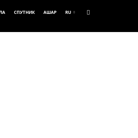
ЛА
СПУТНИК
АШАР
RU