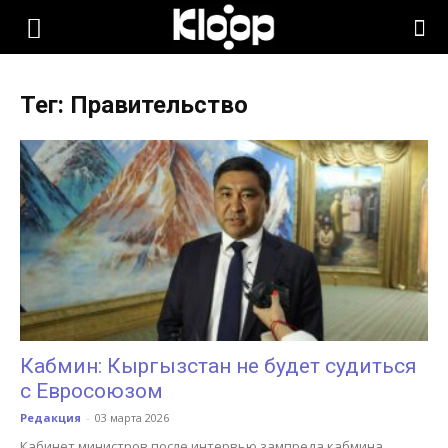
KLOOP.KG
Тег: Правительство
—
Новости
Кыргызстана
Кабмин: Кыргызстан не будет судиться
с Евросоюзом
Редакция
-
03 марта 2026
Кабинет министров после интервью зампреда кабмина