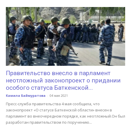
Правительство внесло в парламент
неотложный законопроект о придании
особого статуса Баткенской...
Камила Баймуратова
-
04 мая 2021
Пресс-служба правительства 4 мая сообщила, что
законопроект «О статусе Баткенской области» внесен в
парламент во внеочередном порядке, как неотложный.Он был
разработан правительством по поручению...