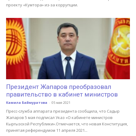
проекту «Кумтора» из-за коррупции.
Президент Жапаров преобразовал
правительство в кабинет министров
Камила Баймуратова
-
05 мая 2021
Пресс-служба аппарата президента сообщила, что Садыр
Жапаров 5 мая подписал Указ «О кабинете министров
Кыргызской Республики».Отмечается, что новая Конституция,
принятая референдумом 11 апреля 2021...