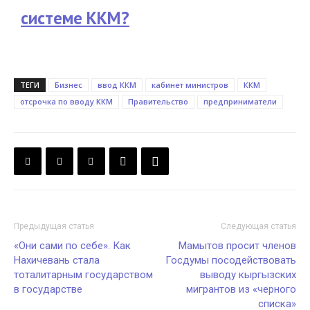
системе ККМ?
ТЕГИ
Бизнес
ввод ККМ
кабинет министров
ККМ
отсрочка по вводу ККМ
Правительство
предприниматели
Предыдущая статья
Следующая статья
«Они сами по себе». Как
Мамытов просит членов
Нахичевань стала
Госдумы посодействовать
тоталитарным государством
выводу кыргызских
в государстве
мигрантов из «черного
списка»