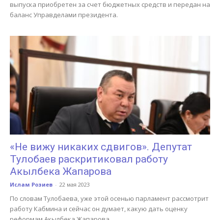
выпуска приобретен за счет бюджетных средств и передан на
баланс Управделами президента.
«Не вижу никаких сдвигов». Депутат
Тулобаев раскритиковал работу
Акылбека Жапарова
Ислам Розиев
-
22 мая 2023
По словам Тулобаева, уже этой осенью парламент рассмотрит
работу Кабмина и сейчас он думает, какую дать оценку
реформам Акылбека Жапарова.