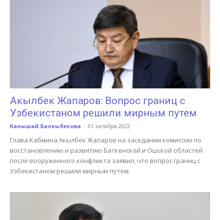
Акылбек Жапаров: Вопрос границ с
Узбекистаном решили мирным путем
Канышай Балкыбекова
-
01 октября 2022
Глава Кабмина Акылбек Жапаров на заседании комиссии по
восстановлению и развитию Баткенской и Ошской областей
после вооруженного конфликта заявил, что вопрос границ с
Узбекистаном решили мирным путем.