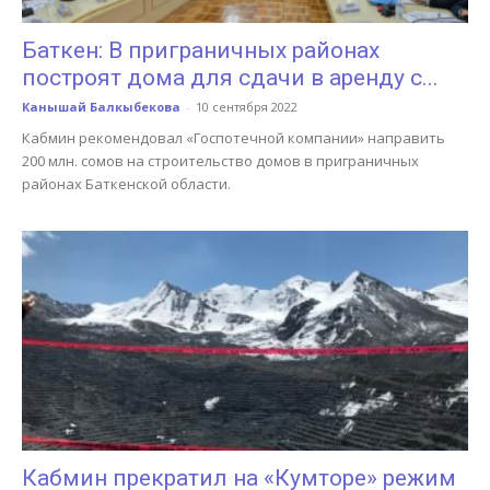
Баткен: В приграничных районах
построят дома для сдачи в аренду с...
Канышай Балкыбекова
-
10 сентября 2022
Кабмин рекомендовал «Госпотечной компании» направить
200 млн. сомов на строительство домов в приграничных
районах Баткенской области.
Кабмин прекратил на «Кумторе» режим