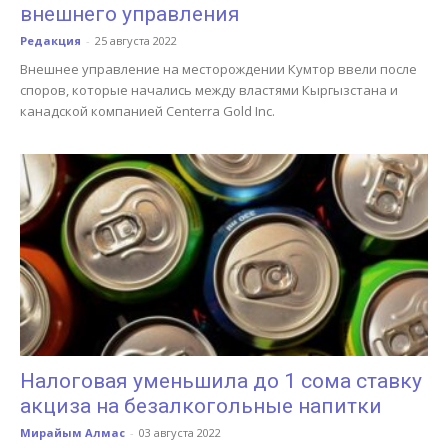
внешнего управления
Редакция
-
25 августа 2022
Внешнее управление на месторождении Кумтор ввели после
споров, которые начались между властями Кыргызстана и
канадской компанией Centerra Gold Inc.
Налоговая уменьшила до 1 сома ставку
акциза на безалкогольные напитки
Мирайым Алмас
-
03 августа 2022