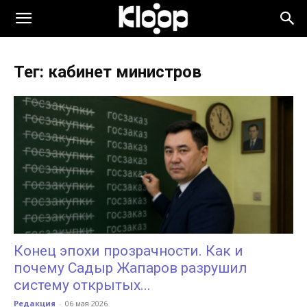
KLOOP.KG
Тег: кабинет министров
—
Новости
Кыргызстана
Конец эпохи прозрачности. Как и
почему Садыр Жапаров разрушил
систему открытых...
Редакция
-
06 мая 2026