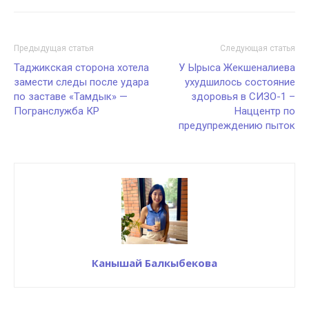
Предыдущая статья
Следующая статья
Таджикская сторона хотела
У Ырыса Жекшеналиева
замести следы после удара
ухудшилось состояние
по заставе «Тамдык» —
здоровья в СИЗО-1 –
Погранслужба КР
Наццентр по
предупреждению пыток
Канышай Балкыбекова