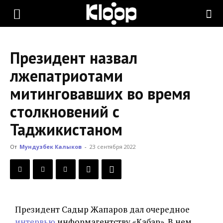
KLOOP.KG
Президент назвал
—
лжепатриотами
митинговавших во время
Новости
столкновений с
Таджикистаном
Кыргызстана
От
Мундузбек Калыков
-
23 сентября 2022
Президент Садыр Жапаров дал очередное
интервью
информагентству «Кабар». В нем