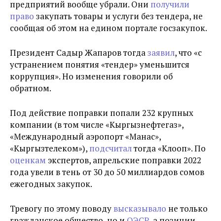
предприятий вообще убрали. Они
получили
право
закупать товары и услуги без тендера, не
сообщая об этом на едином портале госзакупок.
Президент Садыр Жапаров тогда
заявил
, что «с
устранением понятия «тендер» уменьшится
коррупция». Но изменения говорили об
обратном.
Под действие поправки попали 232 крупных
компании (в том числе «Кыргызнефтегаз»,
«Международный аэропорт «Манас»,
«Кыргызтелеком»),
подсчитал
тогда «Клооп».
По
оценкам
экспертов, апрельские поправки 2022
года увели в тень от 30 до 50 миллиардов сомов
ежегодных закупок.
Тревогу по этому поводу
высказывало
не только
гражданское общество, но и
ОЭСР
, а позиции