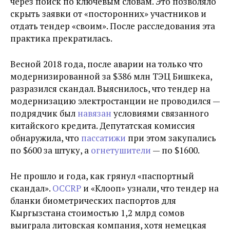
через поиск по ключевым словам. Это позволяло
скрыть заявки от «посторонних» участников и
отдать тендер «своим». После расследования эта
практика прекратилась.
Весной 2018 года, после аварии на только что
модернизированной за $386 млн ТЭЦ Бишкека,
разразился скандал. Выяснилось, что тендер на
модернизацию электростанции не проводился —
подрядчик был
навязан
условиями связанного
китайского кредита. Депутатская комиссия
обнаружила, что
пассатижи
при этом закупались
по $600 за штуку, а
огнетушители
— по $1600.
Не прошло и года, как грянул «паспортный
скандал».
OCCRP
и «Клооп» узнали, что тендер на
бланки биометрических паспортов для
Кыргызстана стоимостью 1,2 млрд сомов
выиграла литовская компания, хотя немецкая