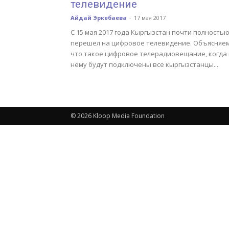
телевидение
Айдай Эркебаева
-
17 мая 2017
С 15 мая 2017 года Кыргызстан почти полность
перешел на цифровое телевидение. Объясняем
что такое цифровое телерадиовещание, когда 
нему будут подключены все кыргызстанцы...
© 2026 Kloop Media Foundation