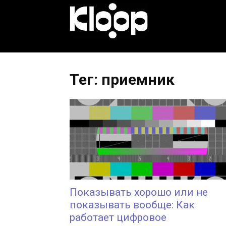
KLOOP.KG
—
Тег: приемник
Новости
Кыргызстана
Показывать хорошо или не
показывать вообще: Как
работает цифровое