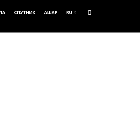
ЛА
СПУТНИК
АШАР
RU