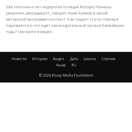
Уже несколько лет лидерская позиция Жогорку Кенеша
уверенно деградирует, говорит Азим Азимов в своей
авторской программе контекст. Как падает статус спикера
парламента и что ждет законодательный орган в ближайшие
годы? Смотрите в видео.
Новости
Истории
Видео
Дата
Школа
Спутник
Ашар
RU
© 2026 Kloop Media Foundation