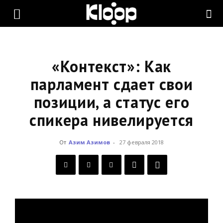
KLOOP.KG
—
«Контекст»: Как
парламент сдает свои
позиции, а статус его
Новости
спикера нивелируется
Кыргызстана
От
Азим Азимов
-
27 февраля 2018