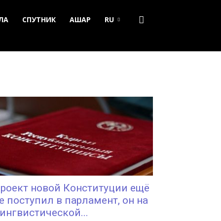
ЛА
СПУТНИК
АШАР
RU
роект новой Конституции ещё
е поступил в парламент, он на
ингвистической...