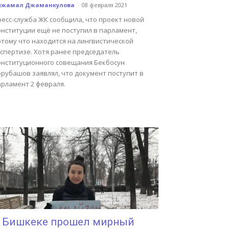
йжамал Джаманкулова
-
08 февраля 2021
ресс-служба ЖК сообщила, что проект новой
онституции ещё не поступил в парламент,
отому что находится на лингвистической
кспертизе. Хотя ранее председатель
онституционного совещания Бекбосун
орубашов заявлял, что документ поступит в
арламент 2 февраля.
 Бишкеке прошел мирный