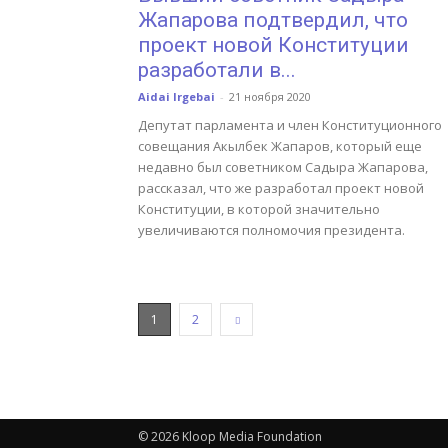
Жапарова подтвердил, что
проект новой Конституции
разработали в...
Aidai Irgebai
-
21 ноября 2020
Депутат парламента и член Конституционного
совещания Акылбек Жапаров, который еще
недавно был советником Садыра Жапарова,
рассказал, что же разработал проект новой
Конституции, в которой значительно
увеличиваются полномочия президента.
1
2
© 2026 Kloop Media Foundation