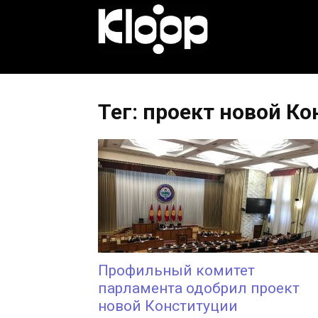
KLOOP.KG
—
Тег: проект новой К
Новости
Кыргызстана
Профильный комитет
парламента одобрил проект
новой Конституции