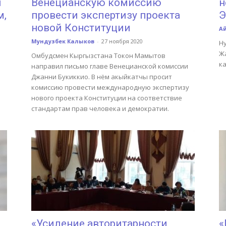
ы
Венецианскую комиссию
н
м,
провести экспертизу проекта
Э
новой Конституции
А
Мундузбек Калыков
-
27 ноября 2020
Ну
Ж
Омбудсмен Кыргызстана Токон Мамытов
ка
направил письмо главе Венецианской комиссии
Джанни Букиккио. В нём акыйкатчы просит
комиссию провести международную экспертизу
нового проекта Конституции на соответствие
стандартам прав человека и демократии.
«Усиление авторитарности
«