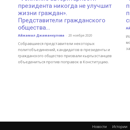
президента никогда не улучшит
п
жизни граждан».
п
Представители гражданского
с
общества...
А
Айжамал Джаманкулова
-
20 ноября 2020
И
м
Собравшиеся представители некоторых
з
политобъединений, кандидатов в президенты и
гражданского общество призвали кыргызстанцев
объедениться против поправок в Конституцию.
Новости
Истории