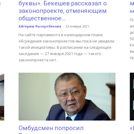
и
буквы». Бекешев рассказал о
м
законопроекте, отменяющим
А
общественное...
П
ж
Айгерим Рыскулбекова
-
23 января 2021
до
На сайте парламента в календарном плане
50
обсуждения законопроектов мы пока не увидели
К
такой инициативы. В расписании на следующее
в
заседание — 27 января 2021 года — такого
п
законопроекта нет.
Омбудсмен попросил
«