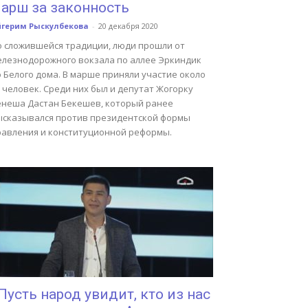
арш за законность
йгерим Рыскулбекова
-
20 декабря 2020
о сложившейся традиции, люди прошли от
елезнодорожного вокзала по аллее Эркиндик
 Белого дома. В марше приняли участие около
 человек. Среди них был и депутат Жогорку
енеша Дастан Бекешев, который ранее
ысказывался против президентской формы
равления и конституционной реформы.
Пусть народ увидит, кто из нас