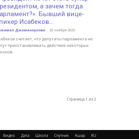
резидентом, а зачем тогда
арламент?». Бывший вице-
пикер Исабеков...
йжамал Джаманкулова
-
20 ноября 2020
сабеков считает, что депутаты парламента не
огут приостанавливать действие некоторых
аконов.
Страница 1 из 2
Видео
Дата
Школа
Спутник
Ашар
RU