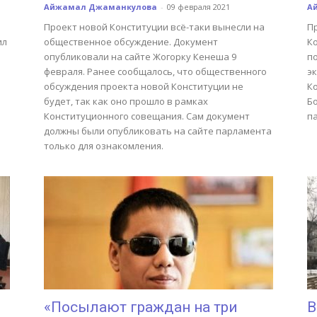
Айжамал Джаманкулова
-
09 февраля 2021
А
Проект новой Конституции всё-таки вынесли на
П
ил
общественное обсуждение. Документ
К
опубликовали на сайте Жогорку Кенеша 9
п
февраля. Ранее сообщалось, что общественного
э
обсуждения проекта новой Конституции не
К
будет, так как оно прошло в рамках
Б
Конституционного совещания. Сам документ
п
должны были опубликовать на сайте парламента
только для ознакомления.
«Посылают граждан на три
В