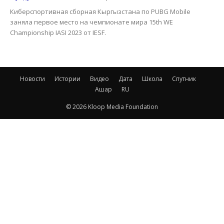
Киберспортивная сборная Кыргызстана по PUBG Mobile
заняла первое место на чемпионате мира 15th WE
Championship IASI 2023 от IESF.
Новости
Истории
Видео
Дата
Школа
Спутник
Ашар
RU
© 2026 Kloop Media Foundation