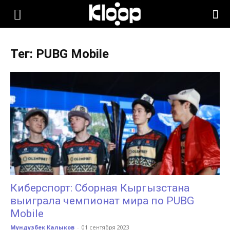
KLOOP.KG
Тег: PUBG Mobile
—
Новости
Кыргызстана
Киберспорт: Сборная Кыргызстана
выиграла чемпионат мира по PUBG
Mobile
Мундузбек Калыков
-
01 сентября 2023