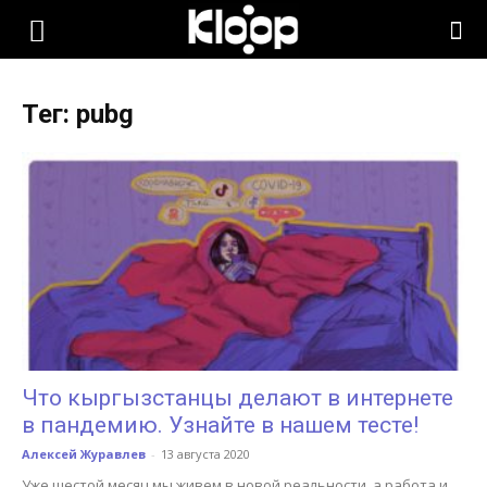
KLOOP.KG
Тег: pubg
—
Новости
Кыргызстана
Что кыргызстанцы делают в интернете
в пандемию. Узнайте в нашем тесте!
Алексей Журавлев
-
13 августа 2020
Уже шестой месяц мы живем в новой реальности, а работа и