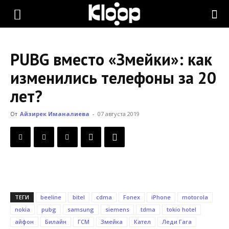
KLOOP.KG
PUBG вместо «Змейки»: как
—
изменились телефоны за 20
лет?
Новости
От
Айзирек Иманалиева
-
07 августа 2019
Кыргызстана
ТЕГИ
beeline
bitel
cdma
Fonex
iPhone
motorola
nokia
pubg
samsung
siemens
tdma
tokio hotel
айфон
Билайн
ГСМ
Змейка
Кател
Леди Гага