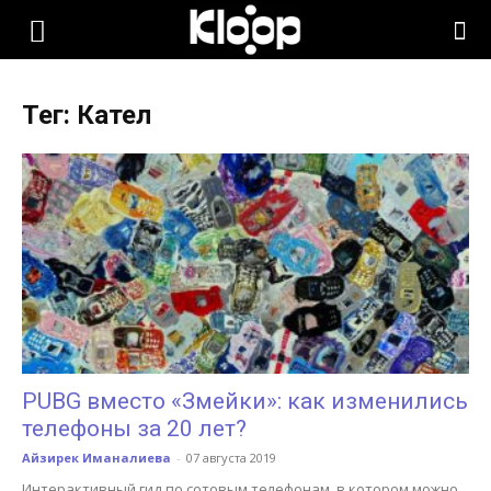
KLOOP.KG
Тег: Кател
—
Новости
Кыргызстана
PUBG вместо «Змейки»: как изменились
телефоны за 20 лет?
Айзирек Иманалиева
-
07 августа 2019
Интерактивный гид по сотовым телефонам, в котором можно