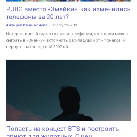
PUBG вместо «Змейки»: как изменились
телефоны за 20 лет?
Айзирек Иманалиева
-
07 августа 2019
Интерактивный гид по сотовым телефонам, в котором можно
сыграть в «Змейку», вспомнить раскладушки от «Фонекса» и
вернуть, наконец, свой 2007-ой.
Попасть на концерт BTS и построить
приют для животных. О чем...