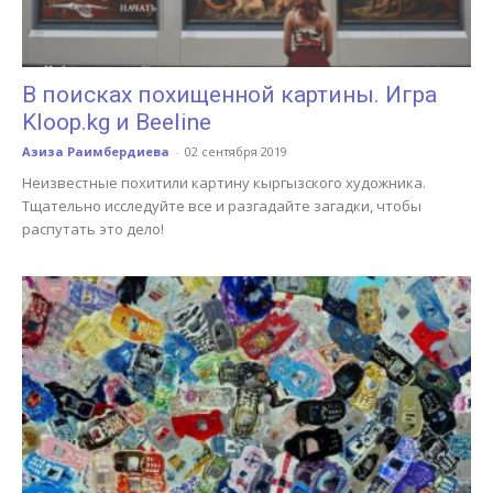
В поисках похищенной картины. Игра
Kloop.kg и Beeline
Азиза Раимбердиева
-
02 сентября 2019
Неизвестные похитили картину кыргызского художника.
Тщательно исследуйте все и разгадайте загадки, чтобы
распутать это дело!