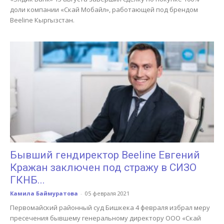
доли компании «Скай Мобайл», работающей под брендом
Beeline Кыргызстан.
Бывший гендиректор Beeline Евгений
Кражан заключен под стражу в СИЗО
ГКНБ...
Камила Баймуратова
-
05 февраля 2021
Первомайский районный суд Бишкека 4 февраля избрал меру
пресечения бывшему генеральному директору ООО «Скай