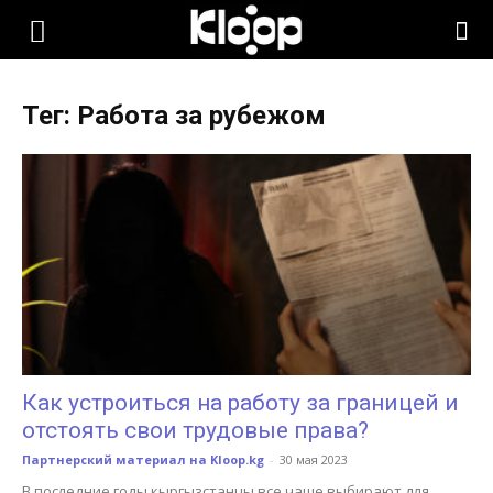
KLOOP.KG
Тег: Работа за рубежом
—
Новости
Кыргызстана
Как устроиться на работу за границей и
отстоять свои трудовые права?
Партнерский материал на Kloop.kg
-
30 мая 2023
В последние годы кыргызстанцы все чаще выбирают для