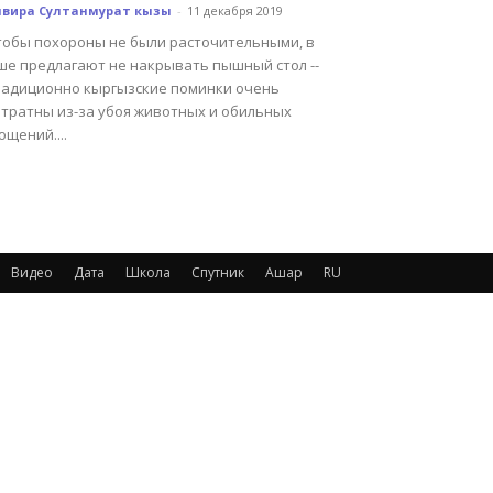
лвира Султанмурат кызы
-
11 декабря 2019
тобы похороны не были расточительными, в
ше предлагают не накрывать пышный стол --
радиционно кыргызские поминки очень
атратны из-за убоя животных и обильных
ощений....
Видео
Дата
Школа
Спутник
Ашар
RU