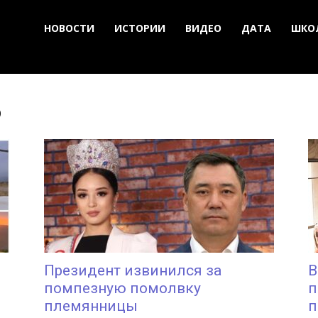
НОВОСТИ
ИСТОРИИ
ВИДЕО
ДАТА
ШКО
о
Президент извинился за
В
помпезную помолвку
п
племянницы
п