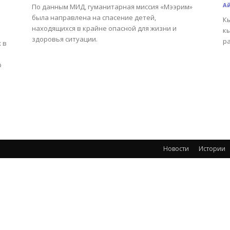
А
По данным МИД, гуманитарная миссия «Мээрим»
была направлена на спасение детей,
К
находящихся в крайне опасной для жизни и
кы
здоровья ситуации.
р
 в
р
Новости
Истории