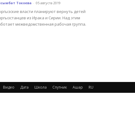
йсымбат Токоева
-
05 августа 2019
ыргызские власти планируют вернуть детей
ргызстанцев из Ирака и Сирии. Над этим
аботает межведомственная рабочая группа.
Видео
Дата
Школа
Спутник
Ашар
RU