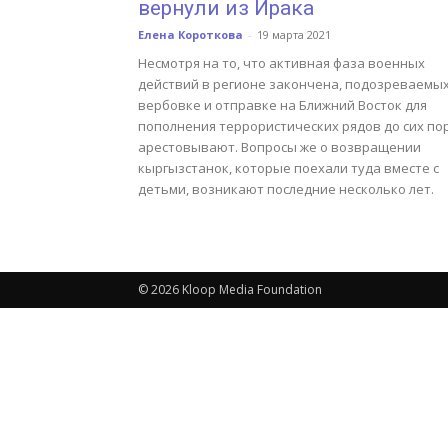
вернули из Ирака
Елена Короткова
-
19 марта 2021
Несмотря на то, что активная фаза военных
действий в регионе закончена, подозреваемых
вербовке и отправке на Ближний Восток для
пополнения террористических рядов до сих по
арестовывают. Вопросы же о возвращении
кыргызстанок, которые поехали туда вместе с
детьми, возникают последние несколько лет.
© 2026 Kloop Media Foundation