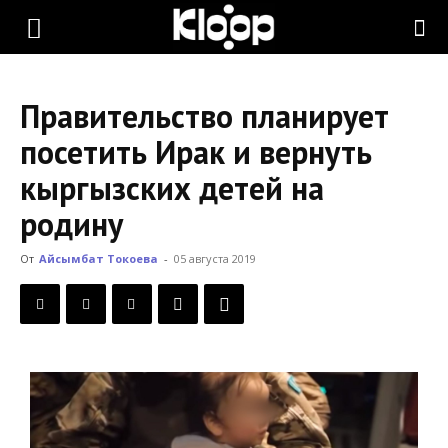
KLOOP.KG
Правительство планирует
—
посетить Ирак и вернуть
кыргызских детей на
Новости
родину
От
Айсымбат Токоева
-
05 августа 2019
Кыргызстана