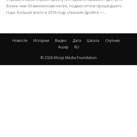
более чем 30 миллионам песен, подвел итоги прошедшего
года. Больше всего в 2016 году слушали Дрэйка —...
Новости
Истории
Видео
Дата
Школа
Спутник
Ашар
RU
© 2026 Kloop Media Foundation