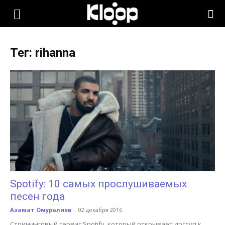
KLOOP.KG
Тег: rihanna
—
Новости
Кыргызстана
Spotify: 10 самых прослушиваемых
песен года
Азамат Омуралиев
-
02 декабря 2016
Стриминговый сервис Spotify, который открывает доступ к