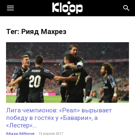
KLOOP.KG
Тег: Рияд Махрез
—
Новости
Кыргызстана
Лига чемпионов: «Реал» вырывает
победу в гостях у «Баварии», а
«Лестер»...
Айдар Айбеков
-
13 апреля 2017