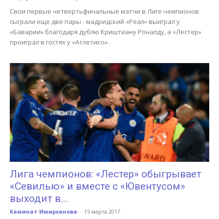
Свои первые четвертьфинальные матчи в Лиге чемпионов
сыграли еще две пары - мадридский «Реал» выиграл у
«Баварии» благодаря дублю Криштиану Роналду, а «Лестер»
проиграл в гостях у «Атлетико».
Лига чемпионов: «Лестер» обыгрывает
«Севилью» и вместе с «Ювентусом»
выходит в...
Каминат Имирханова
-
15 марта 2017