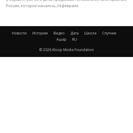
России, которое началось 24 февраля.
Новости
Истории
Видео
Дата
Школа
Спутник
Ашар
RU
© 2026 Kloop Media Foundation