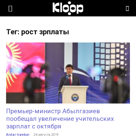
KLOOP.KG
Тег: рост зрплаты
—
Новости
Кыргызстана
Премьер-министр Абылгазиев
пообещал увеличение учительских
зарплат с октября
Aidai Irgebai
-
24 августа 2019