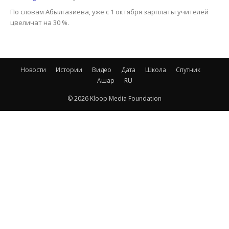
По словам Абылгазиева, уже с 1 октября зарплаты учителей
цвеличат на 30 %.
Новости
Истории
Видео
Дата
Школа
Спутник
Ашар
RU
© 2026 Kloop Media Foundation