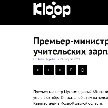
KLOOP.KG
—
Премьер-министр
учительских зарп
Новости
От
Aidai Irgebai
-
24 августа 2019
Кыргызстана
Премьер-министр Мухаммедкалый Абылгазиев
уже с 1 октября. Он сказал об этом на пед
Кыргызстана» в Иссык-Кульской области.