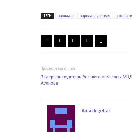
ТЕГИ
зарплата
зарплата учителя
рост зрп
Предыдущая статья
Задержан водитель бывшего замглавы МВ
Асанова
Aidai Irgebai