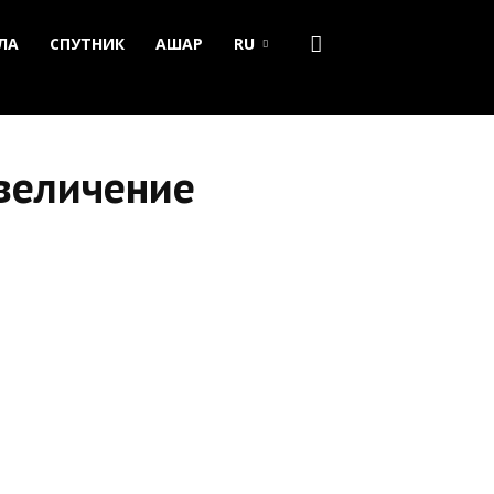
ЛА
СПУТНИК
АШАР
RU
величение