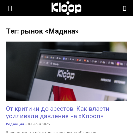
KLOOP.KG
Тег: рынок «Мадина»
—
Новости
Кыргызстана
От критики до арестов. Как власти
усиливали давление на «Клооп»
Редакция
-
09 июня 2025
Задержанию и обыскам сотрудников «Клоопа»