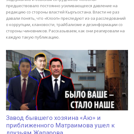
предшествовало постоянно усиливающееся давление на
редакцию со стороны властей Кыргызстана. Власти не раз
давали понять, что «Клооп» преследуют из-за расследований
о коррупции, клановости, трайбализме и дезинформации со
стороны чиновников. Рассказываем, как они реагировали на
каждую такую публикацию.
Завод бывшего хозяина «Аю» и
приближенного Матраимова ушел к
друзьям Жапарова