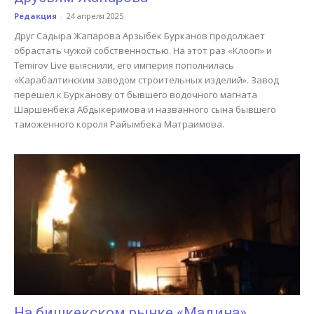
Редакция
-
24 апреля 2025
Друг Садыра Жапарова Арзыбек Бурканов продолжает
обрастать чужой собственностью. На этот раз «Клооп» и
Temirov Live выяснили, его империя пополнилась
«Карабалтинским заводом строительных изделий». Завод
перешел к Бурканову от бывшего водочного магната
Шаршенбека Абдыкеримова и названного сына бывшего
таможенного короля Райымбека Матраимова.
На бишкекском рынке «Мадина»