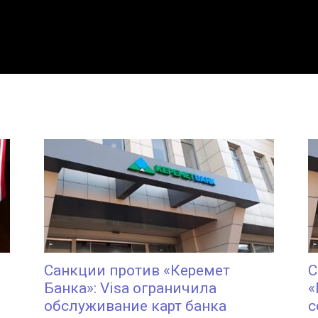
Санкции против «Керемет
С
и
Банка»: Visa ограничила
«
обслуживание карт банка
с