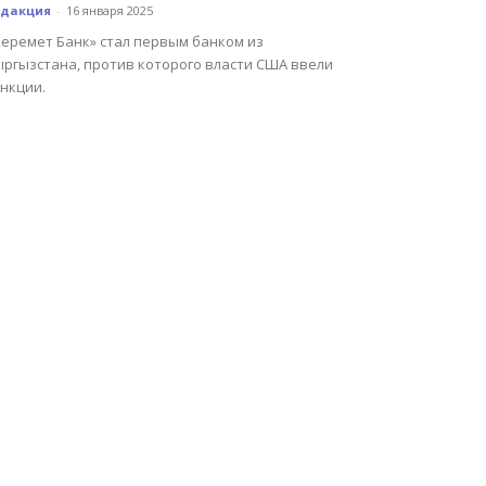
едакция
-
16 января 2025
Керемет Банк» стал первым банком из
ыргызстана, против которого власти США ввели
нкции.