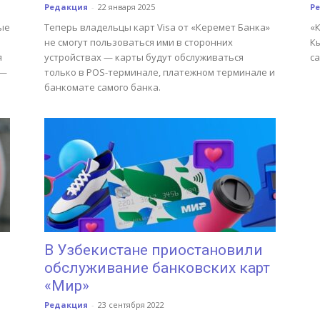
Редакция
-
22 января 2025
Р
ые
Теперь владельцы карт Visa от «Керемет Банка»
«
не смогут пользоваться ими в сторонних
К
я
устройствах — карты будут обслуживаться
са
 —
только в POS-терминале, платежном терминале и
банкомате самого банка.
В Узбекистане приостановили
обслуживание банковских карт
«Мир»
Редакция
-
23 сентября 2022