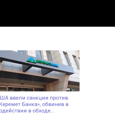
ША ввели санкции против
Керемет Банка», обвинив в
одействии в обходе...