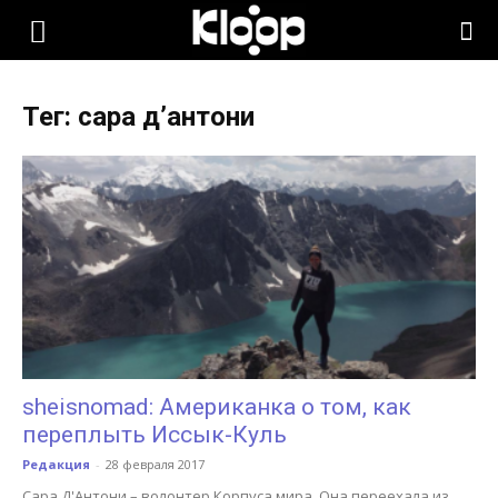
KLOOP.KG
Тег: сара д’антони
—
Новости
Кыргызстана
sheisnomad: Американка о том, как
переплыть Иссык-Куль
Редакция
-
28 февраля 2017
Сара Д'Антони – волонтер Корпуса мира. Она переехала из