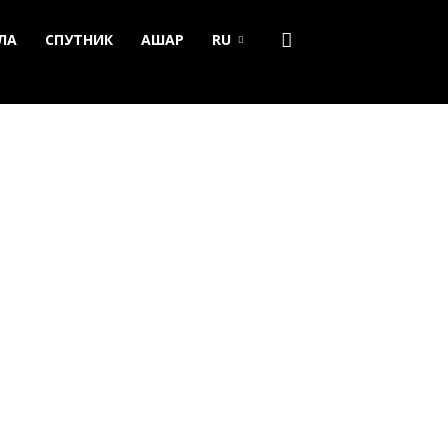
ЛА
СПУТНИК
АШАР
RU