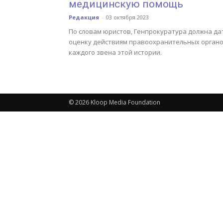
медицинскую помощь
Редакция
-
03 октября 2023
По словам юристов, Генпрокуратура должна да
оценку действиям правоохранительных орган
каждого звена этой истории.
© 2026 Kloop Media Foundation