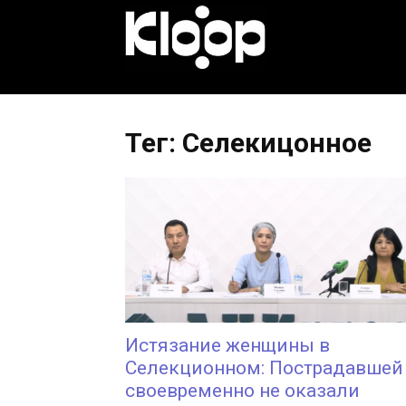
KLOOP.KG
—
Тег: Селекицонное
Новости
Кыргызстана
Истязание женщины в
Селекционном: Пострадавшей
своевременно не оказали