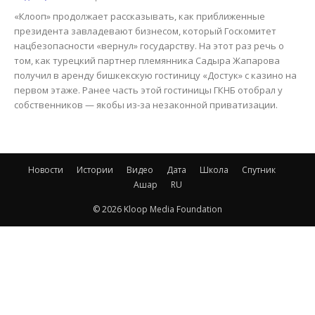
«Клооп» продолжает рассказывать, как приближенные
президента завладевают бизнесом, который Госкомитет
нацбезопасности «вернул» государству. На этот раз речь о
том, как турецкий партнер племянника Садыра Жапарова
получил в аренду бишкекскую гостиницу «Достук» с казино на
первом этаже. Ранее часть этой гостиницы ГКНБ отобрал у
собственников — якобы из-за незаконной приватизации.
Новости
Истории
Видео
Дата
Школа
Спутник
Ашар
RU
© 2026 Kloop Media Foundation