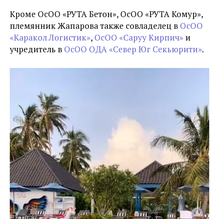
Кроме ОсОО
«
РУТА Бетон
»
, ОсОО
«
РУТА Комур
»
,
племянник Жапарова также совладелец в
ОсОО
«Каракол Логистик»
,
ОсОО «Саруу Кирпич»
и
учредитель в
ОсОО ОДА «Север Юг Секьюрити»
.
Видеоплеер