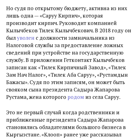
Но судя по открытому бюджету, активна из них
лишь одна — «Саруу Кирпич», которая
производит кирпич.
Руководит компанией
Кылычбеков Тилек Кылычбекович. В 2018 году он
был
уволен
с должности замначальника из
Налоговой службы за предоставление ложных
сведений при устройстве на государственную
службу. В приложении Гетконтакт Кылычбеков
записан как
«
Тилек Кирпичный Завод
»
,
«
Тилек
Зам Нач Налог
»
,
«
Тилек Аба Саруу
»
,
«
Рустамдын
Бажасы
»
. Судя по этим записям, он может быть
свояком сына президента Садыра Жапарова
Рустама, жена которого
родом
из села Саруу.
Это не первый случай когда родственники и
приближенные президента Садыра Жапарова
становились обладателями большого бизнеса в
Кыргызстане.
«
Клооп» ранее уже рассказывал