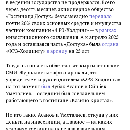
в ведении государства не продержался. Всего
через десять месяцев акционерное общество
«Гостиница Достук» безвозмездно
передало
почти 20% своих основных средств и имущества
частной компании «ФРЗ-Холдинг»
— в
рамках
инвестиционного соглашения. А к апрелю 2025
года и оставшаяся часть
«
Достука
» была
отдана
«ФРЗ-Холдингу»
в аренду
на 25 лет
.
Тогда эта новость облетела все кыргызстанские
СМИ.
Журналисты зафиксировали, что
учредителем и руководителем
«ФРЗ-Холдинга»
на тот момент
был
Чубак Асанов и Сүйүнбек
Уметалиев. Последний был совладельцем
работающего в гостинице
«
Казино Кристал
»
.
Но кто такие Асанов и Уметалиев, откуда у них
деньги на инвестиции, а главное — на каких
условиях гостиница перешла владельцам