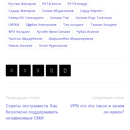
Рустам Жапаров
РУТА Бетон
РУТА Комур
Садыр Жапаров
Салим Абдувалиев
Саруу Кирпич
Север Юг Секьюрити
Сипахи Тан
Сипахи Угур Толгахан
СИПКА
Сүйүнбек Уметалиев
Тан холдинг
Танкин Холдинг
ФРЗ-Холдинг
Хусейн Авни Сипахи
Чубак Асанов
Чынгыз Айдарбеков
Шаршенбек Абдыкеримов
Эмиль Кызаев
Эскат Нуркожоев
Предыдущая статья
Следующая статья
Советы экстремиста: Как
VPN что это такое и зачем
безопасно поддерживать
он нужен?
независимые СМИ