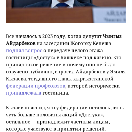
Все началось в 2023 году, когда депутат
Чынгыз
Айдарбеков
на заседании Жогорку Кенеша
поднял вопрос
о передаче целого этажа
гостиницы «
Достук
» в Бишкеке под казино.
Кто
принял такое решение и почему оно не было
озвучено публично, спросил Айдарбеков у Эмиля
Кызаева, тогдашнего главы кыргызстанской
федерации профсоюзов
, которой исторически
принадлежала
гостиница.
Кызаев пояснил, что у федерации осталось лишь
чуть больше половины акций «
Достука
»,
остальное — принадлежит частным лицам,
которые участвуют в принятии решений.