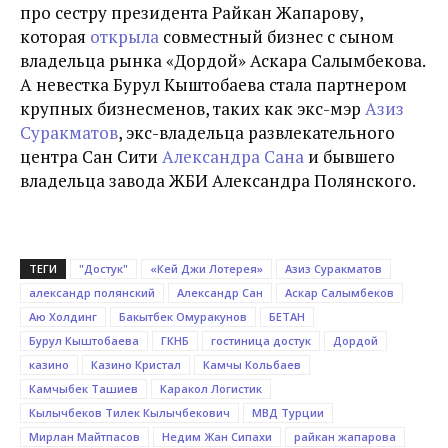
про сестру президента Райкан Жапарову,
которая
открыла
совместный бизнес с сыном
владельца рынка
«
Дордой» Аскара Салымбекова.
А невестка Бурул Кыштобаева стала партнером
крупных бизнесменов, таких как экс-мэр
Азиз
Суракматов
, экс-владельца развлекательного
центра Сан Сити
Александра Сана
и бывшего
владельца завода ЖБИ Александра Полянского.
ТЕГИ
"Достук"
«Кей Джи Лотерея»
Азиз Суракматов
александр полянский
Александр Сан
Аскар Салымбеков
Аю Холдинг
Бакытбек Омуракунов
БЕТАН
Бурул Кыштобаева
ГКНБ
гостиница достук
Дордой
казино
Казино Кристал
Камчы Кольбаев
Камчыбек Ташиев
Каракол Логистик
Кылычбеков Тилек Кылычбекович
МВД Турции
Мирлан Майтпасов
Недим Жан Сипахи
райкан жапарова