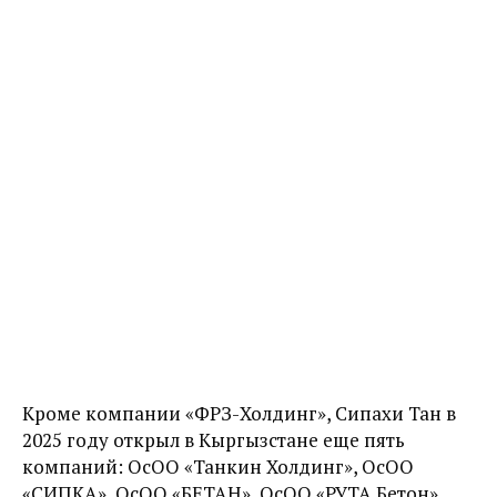
Кроме компании
«ФРЗ-Холдинг»,
Сипахи Тан в
2025 году открыл в Кыргызстане еще пять
компаний: ОсОО
«
Танкин Холдинг
»
, ОсОО
«
СИПКА
»
, ОсОО
«
БЕТАН
»
, ОсОО
«
РУТА Бетон
»
,