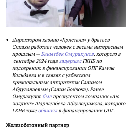
Директором казино
«
Кристалл
»
у братьев
Сипахи работает человек с весьма интересным
прошлым —
Бакытбек Омуракунов
, которого в
сентябре 2024 года
задержал
ГКНБ по
подозрению в финансировании ОПГ Камчы
Кольбаева и в связях с узбекским
криминальным авторитетом Салимом
Абдувалиевым (Салим Бойвоча). Ранее
Омуракунов
был
президентом компании «Аю
Холдинг» Шаршенбека Абдыкеримова, которого
ГКНБ тоже
обвинял
в финансировании ОПГ.
Железобетонный партнер