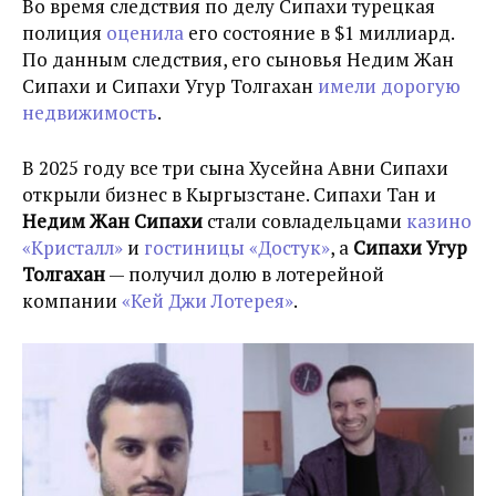
Во время следствия по делу Сипахи турецкая
полиция
оценила
его состояние в $1 миллиард.
По данным следствия, его сыновья Недим Жан
Сипахи и Сипахи Угур Толгахан
имели дорогую
недвижимость
.
В 2025 году все три сына Хусейна Авни Сипахи
открыли бизнес в Кыргызстане. Сипахи Тан и
Недим Жан Сипахи
стали совладельцами
казино
«Кристалл»
и
гостиницы «Достук»
, а
Сипахи Угур
Толгахан
— получил долю в лотерейной
компании
«Кей Джи Лотерея»
.